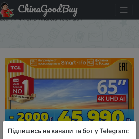
ChinaGoodBuy
Купити по знижці $201.66/863.86 TCL 65P615
телевизор смарт TCL телевизор 65дюйма Smart TV 4k
Led TV 4K UHD Android Television
×
Підпишись на канали та бот у Telegram: