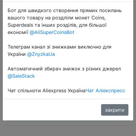
Бот для швидкого створення прямих посилань
вашого товару на роздліли монет Coins,
Superdeals та інших розділів, для більшої
економії
@AliSuperCoinsBot
2022-06-20
Телеграм канал зі знижками виключно для
TCL 65P615 телевизор смарт TCL
України
@ZnyzkaUa
телевизор 65дюйма Smart TV 4k
Led TV 4K UHD Android Television
Автоматичний збирач знижок з різних джерел
@SaleStack
45990 руб.
Чат спільноти Aliexpress Україна
Чат Аліекспресс
закрити
Промокод:
"$201.66/863.86"