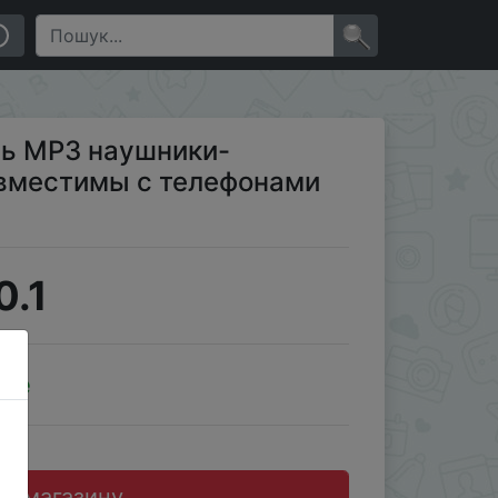
droid
×
ль MP3 наушники-
вместимы с телефонами
0.1
ale
до магазину