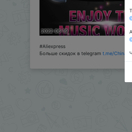
Т
2022-06-19
А
@
#Aliexpress
Ч
Больше скидок в telegram
t.me/ChinaG