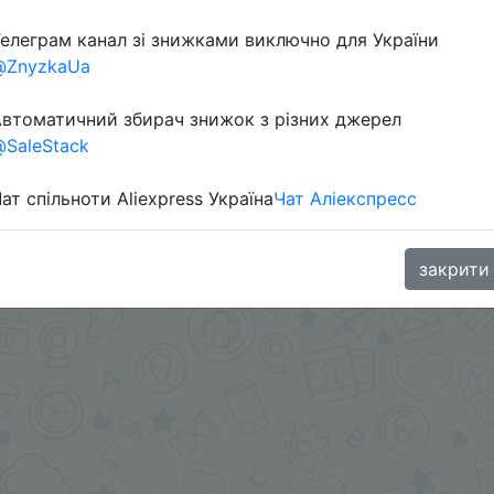
елеграм канал зі знижками виключно для України
@ZnyzkaUa
втоматичний збирач знижок з різних джерел
SaleStack
ат спільноти Aliexpress Україна
Чат Аліекспресс
oodBuy
закрити