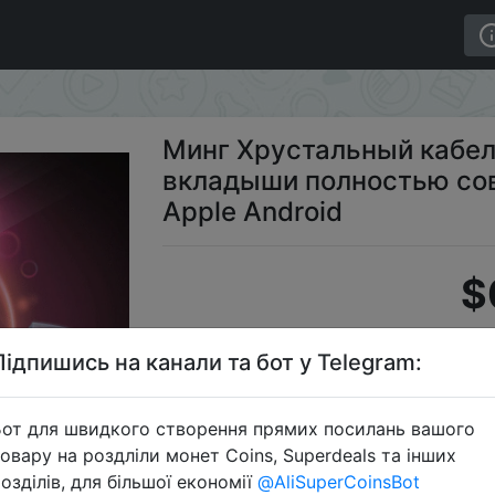
ладыши полностью совместимы с телефонами Apple An
Минг Хрустальный кабе
вкладыши полностью со
Apple Android
$
Підпишись на канали та бот у Telegram:
S
от для швидкого створення прямих посилань вашого
овару на роздліли монет Coins, Superdeals та інших
озділів, для більшої економії
@AliSuperCoinsBot
Перейти 