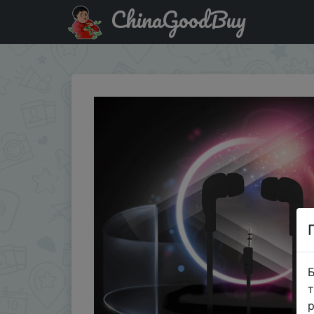
ChinaGoodBuy
Знижка на Минг Хрустальный кабель MP3 наушники-вк
Б
т
р