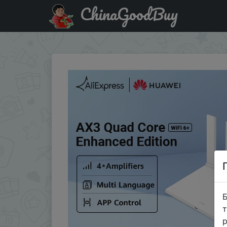
ChinaGoodBuy
Знижка на Глобальная премиум-версия, четырехъядерный
Б
т
р