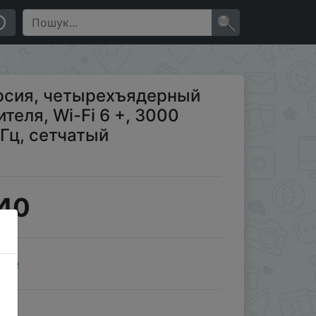
с, VPN 2,4 ГГц и 5 ГГц, сетчатый ретранслятор
×
рсия, четырехъядерный
ителя, Wi-Fi 6 +, 3000
ГГц, сетчатый
40
ale