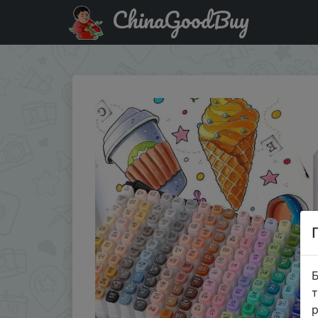
ChinaGoodBuy
Придбати по акціи Touchfive маркеры наборы маркеры
Б
т
р