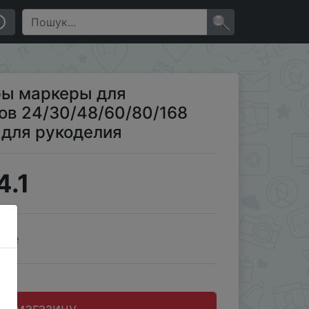
ета для школы товары для рукоделия
×
ры маркеры для
ов 24/30/48/60/80/168
 для рукоделия
4.1
ale
до магазину