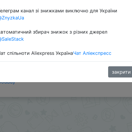
елеграм канал зі знижками виключно для України
@ZnyzkaUa
втоматичний збирач знижок з різних джерел
SaleStack
ат спільноти Aliexpress Україна
Чат Аліекспресс
закрити
ами - @SKIDKOVOZ
oodBuy