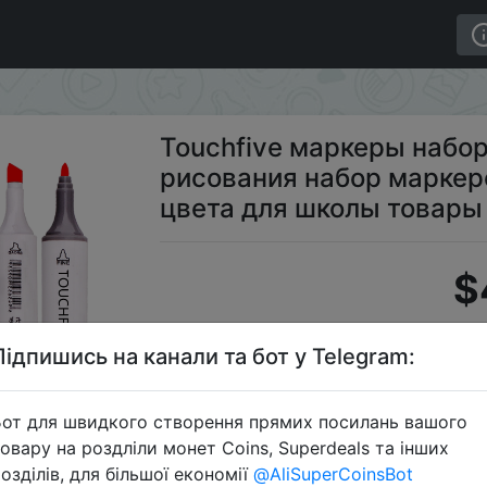
 для рисования набор маркеров 24/30/48/60/80/168 цв
Touchfive маркеры набо
рисования набор маркер
цвета для школы товары
$
Підпишись на канали та бот у Telegram:
S
от для швидкого створення прямих посилань вашого
овару на роздліли монет Coins, Superdeals та інших
озділів, для більшої економії
@AliSuperCoinsBot
Перейти 