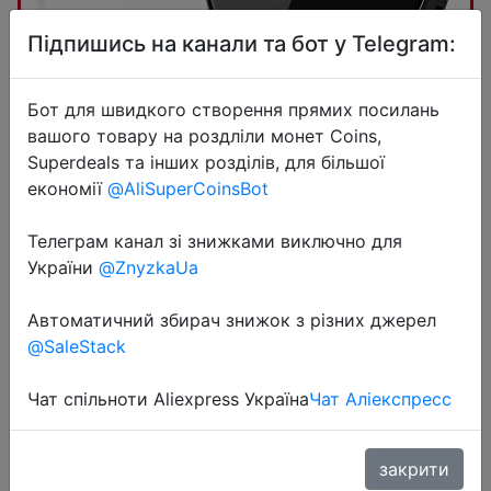
Підпишись на канали та бот у Telegram:
Бот для швидкого створення прямих посилань
вашого товару на роздліли монет Coins,
Superdeals та інших розділів, для більшої
2022-06-18
економії
@AliSuperCoinsBot
NEATSVOR X600pro 6000pa
робот-пылесос с лазерной
Телеграм канал зі знижками виключно для
навигацией, виртуальная стена
України
@ZnyzkaUa
приложения, очистка точки
Автоматичний збирач знижок з різних джерел
останова, площадь очистки,
@SaleStack
моющая стирк�…
Чат спільноти Aliexpress Україна
Чат Аліекспресс
$240.09
закрити