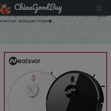
ChinaGoodBuy
Код на знижку $3/100 NEATSVOR X600pro 6000pa
робот-пылесос с лазерной навигацией, виртуальная
стена приложения, очистка точки останова, площадь
очистки, моющая стирк�…
×