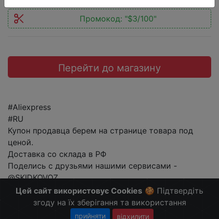
Промокод:
"$3/100"
Перейти до магазину
#Aliexpress
#RU
Купон продавца берем на странице товара под
ценой.
Доставка со склада в РФ
Поделись с друзьями нашими сервисами -
@SKIDKOVOZ
Больше скидок в telegram
t.me/ChinaGoodBuy
Цей сайт використовує Cookies
🍪 Підтвердіть
згоду на їх зберігання та використання
прийняти
відхилити