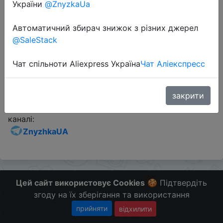
України
@ZnyzkaUa
Промокод:
"GBLGT420"
Автоматичний збирач знижок з різних джерел
@SaleStack
Перейти до магазину
Чат спільноти Aliexpress Україна
Чат Аліекспресс
Додаткова інформація відсутня.
закрити
Слідкуйте за знижками на мобільному, в телеграм
каналі:
ZnyzhkaUA
Цей сайт використовує Cookies
🍪 Підтвердіть
згоду на їх зберігання та використання
прийняти
відхилити