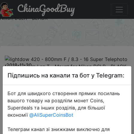
ChinaGoodBuy
Купити по знижці GBLGT420 lightdow 420 - 800mm F /
8.3 - 16 Super Telephoto Manual Zoom Len T - Mount for
Nikon DSLR - BLACK
×
2018-11-30
lightdow 420 - 800mm F / 8.3 - 16
Підпишись на канали та бот у Telegram:
Super Telephoto Manual Zoom Len
T - Mount for Nikon DSLR - BLACK
Бот для швидкого створення прямих посилань
вашого товару на роздліли монет Coins,
Superdeals та інших розділів, для більшої
$92.99
економії
@AliSuperCoinsBot
Телеграм канал зі знижками виключно для