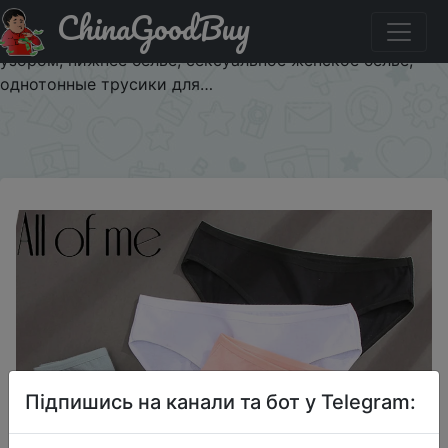
ChinaGoodBuy
Промокод на знижку $1/1 Хлопковые трусики,
жаккардовые дизайнерские женские трусики с
узором, нижнее белье, сексуальное женское белье,
однотонные трусики для…
×
Підпишись на канали та бот у Telegram: