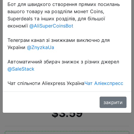
Бот для швидкого створення прямих посилань
вашого товару на роздліли монет Coins,
Superdeals та інших розділів, для більшої
економії
@AliSuperCoinsBot
Телеграм канал зі знижками виключно для
України
@ZnyzkaUa
2022-06-17
Хлопковые трусики, жаккардовые
Автоматичний збирач знижок з різних джерел
дизайнерские женские трусики с
@SaleStack
узором, нижнее белье,
сексуальное женское белье,
Чат спільноти Aliexpress Україна
Чат Аліекспресс
однотонные трусики для…
закрити
$3.59