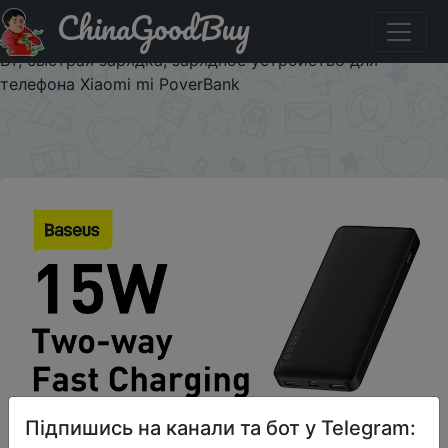
ChinaGoodBuy
Купити по знижці RUBK15W Портативное зарядное
устройство Baseus 10000 мАч, внешняя батарея PD 15
Вт, быстрая зарядка, зарядное устройство для
телефона Xiaomi mi PoverBank
×
Підпишись на канали та бот у Telegram: