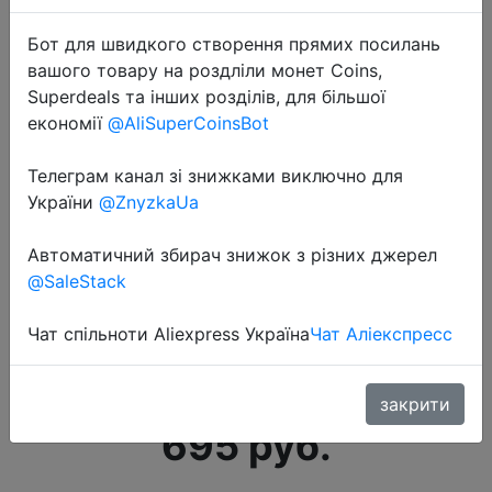
Бот для швидкого створення прямих посилань
вашого товару на роздліли монет Coins,
Superdeals та інших розділів, для більшої
економії
@AliSuperCoinsBot
Телеграм канал зі знижками виключно для
2022-06-17
України
@ZnyzkaUa
Портативное зарядное
устройство Baseus 10000 мАч,
Автоматичний збирач знижок з різних джерел
внешняя батарея PD 15 Вт,
@SaleStack
быстрая зарядка, зарядное
устройство для телефона Xiaomi
Чат спільноти Aliexpress Україна
Чат Аліекспресс
mi PoverBank
закрити
695 руб.