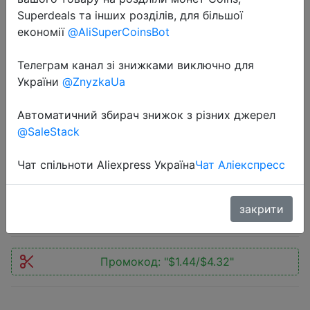
Superdeals та інших розділів, для більшої
економії
@AliSuperCoinsBot
Телеграм канал зі знижками виключно для
України
@ZnyzkaUa
2022-06-17
Мужские носки / ЧЕРНЫЕ / Фирма
Автоматичний збирач знижок з різних джерел
@SaleStack
Пирамида / Хлопок 100% / Цена
указана за 10 пар
Чат спільноти Aliexpress Україна
Чат Аліекспресс
$3.99
закрити
Промокод:
"$1.44/$4.32"