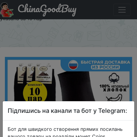
ChinaGoodBuy
Паридбати з промокодом $1.44/$4.32 Мужские носки /
ЧЕРНЫЕ / Фирма Пирамида / Хлопок 100% / Цена
указана за 10 пар
×
Підпишись на канали та бот у Telegram:
Бот для швидкого створення прямих посилань
вашого товару на роздліли монет Coins,