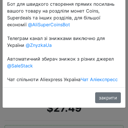
Бот для швидкого створення прямих посилань
вашого товару на роздліли монет Coins,
Superdeals та інших розділів, для більшої
економії
@AliSuperCoinsBot
Телеграм канал зі знижками виключно для
України
@ZnyzkaUa
2022-06-17
realme Band 2 умный браслет, 5
Автоматичний збирач знижок з різних джерел
АТМ водонепроницаемый, 1.4,
@SaleStack
большой цветной экран, SpO2,
наблюденние за кислородом в
Чат спільноти Aliexpress Україна
Чат Аліекспресс
крови, слежение за пульсом,
закрити
$27.49