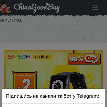
ChinaGoodBuy
Код на знижку $3/$20 realme Band 2 умный браслет, 5
АТМ водонепроницаемый, 1.4, большой цветной экран,
SpO2, наблюденние за кислородом в крови, слежение
за пульсом,
×
Підпишись на канали та бот у Telegram: