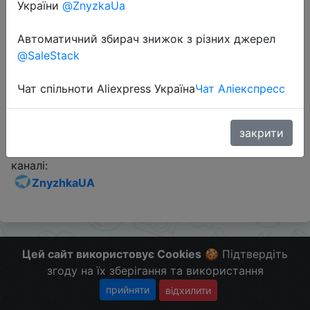
України
@ZnyzkaUa
Промокод:
"ACDL1130N"
Автоматичний збирач знижок з різних джерел
@SaleStack
Перейти до магазину
Чат спільноти Aliexpress Україна
Чат Аліекспресс
Додаткова інформація відсутня.
закрити
Слідкуйте за знижками на мобільному, в телеграм
каналі:
ZnyzhkaUA
Цей сайт використовує Cookies
🍪 Підтвердіть
згоду на їх зберігання та використання
прийняти
відхилити