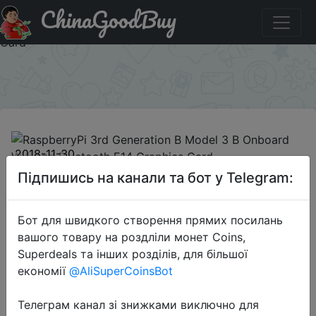
ChinaGoodBuy
Купити по знижці ACDL1130N RaspberryPi 3rd Generation
B Model 3 B Onboard Wifi and Bluetooth E14 Graphics
Card
×
2018-11-30
RaspberryPi 3rd Generation B Model
Підпишись на канали та бот у Telegram:
3 B Onboard Wifi and Bluetooth E14
Graphics Card
Бот для швидкого створення прямих посилань
вашого товару на роздліли монет Coins,
Superdeals та інших розділів, для більшої
$39.99
економії
@AliSuperCoinsBot
Телеграм канал зі знижками виключно для