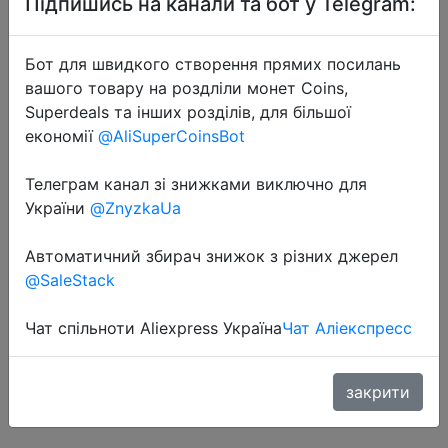
Підпишись на канали та бот у Telegram:
Бот для швидкого створення прямих посилань
вашого товару на роздліли монет Coins,
Superdeals та інших розділів, для більшої
економії
@AliSuperCoinsBot
2022-06-16
Телеграм канал зі знижками виключно для
Bluetooth аудио приемник плата
України
@ZnyzkaUa
Bluetooth 5,0 MP3 декодер не
допускающий потерь плата
Автоматичний збирач знижок з різних джерел
беспроводной стерео
@SaleStack
музыкальный модуль 3,7-5 в XY-
BT-Mini
Чат спільноти Aliexpress Україна
Чат Аліекспресс
закрити
$0.9