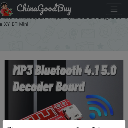
ChinaGoodBuy
Придбати по знижці Bluetooth аудио приемник плата
Bluetooth 5,0 MP3 декодер не допускающий потерь
плата беспроводной стерео музыкальный модуль 3,7-5
в XY-BT-Mini
×