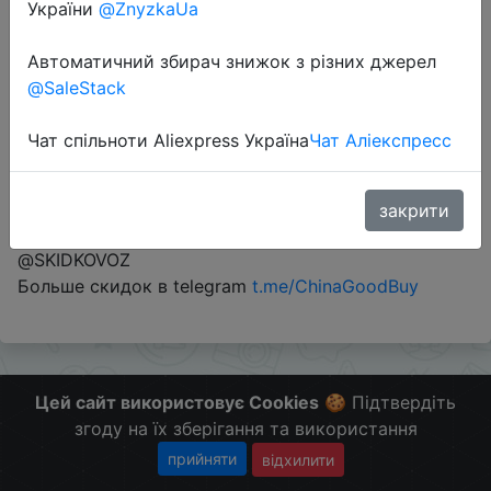
України
@ZnyzkaUa
Перейти до магазину
Автоматичний збирач знижок з різних джерел
@SaleStack
#Avito #RU
Чат спільноти Aliexpress Україна
Чат Аліекспресс
Промо на бесплатную доставку товара на
площадке Авито.
1 применение на 1 аккаунте.
закрити
Поделись с друзьями нашими сервисами -
@SKIDKOVOZ
Больше скидок в telegram
t.me/ChinaGoodBuy
Цей сайт використовує Cookies
🍪 Підтвердіть
згоду на їх зберігання та використання
прийняти
відхилити