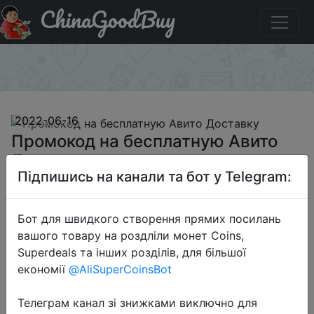
ChinaGoodBuy
Код на знижку AVT3YGHRT Промокод на бесплатную
Авито Доставку
×
2022-06-16
Промокод на бесплатную Авито
Доставку
Підпишись на канали та бот у Telegram:
Free
Бот для швидкого створення прямих посилань
вашого товару на роздліли монет Coins,
Superdeals та інших розділів, для більшої
Промокод:
"AVT3YGHRT"
економії
@AliSuperCoinsBot
Телеграм канал зі знижками виключно для