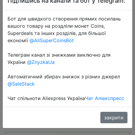
Підпишись на канали та бот у Telegram:
Бот для швидкого створення прямих посилань
вашого товару на роздліли монет Coins,
Superdeals та інших розділів, для більшої
економії
@AliSuperCoinsBot
2022-06-16
Телеграм канал зі знижками виключно для
realme Band 2 умный браслет, 5
України
@ZnyzkaUa
АТМ водонепроницаемый, 1.4,
большой цветной экран, SpO2,
Автоматичний збирач знижок з різних джерел
наблюденние за кислородом в
@SaleStack
крови, слежение за пульсом,
Чат спільноти Aliexpress Україна
Чат Аліекспресс
$27.49
закрити