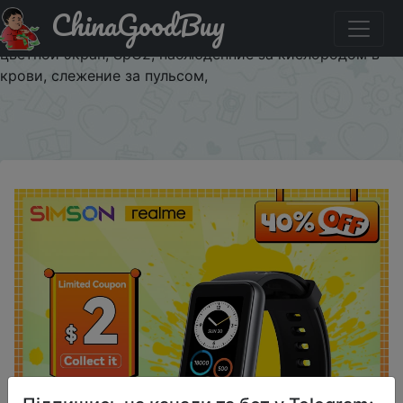
ChinaGoodBuy
Паридбати з промокодом $3/20 realme Band 2 умный
браслет, 5 АТМ водонепроницаемый, 1.4, большой
цветной экран, SpO2, наблюденние за кислородом в
крови, слежение за пульсом,
×