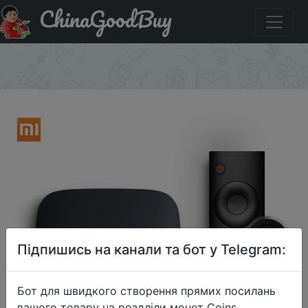
ChinaGoodBuy
Промокод на знижку `XIAOMI5OFF1` Xiaomi Mi TV Box 3
Глобальная версия.
×
Підпишись на канали та бот у Telegram:
Бот для швидкого створення прямих посилань
вашого товару на роздліли монет Coins,