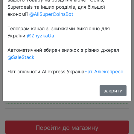
Superdeals та інших розділів, для більшої
економії
@AliSuperCoinsBot
Телеграм канал зі знижками виключно для
2018-11-30
України
@ZnyzkaUa
Xiaomi Mi TV Box 3 Глобальная
Автоматичний збирач знижок з різних джерел
версия.
@SaleStack
$49.99
Чат спільноти Aliexpress Україна
Чат Аліекспресс
закрити
Промокод:
"`XIAOMI5OFF1`"
Перейти до магазину