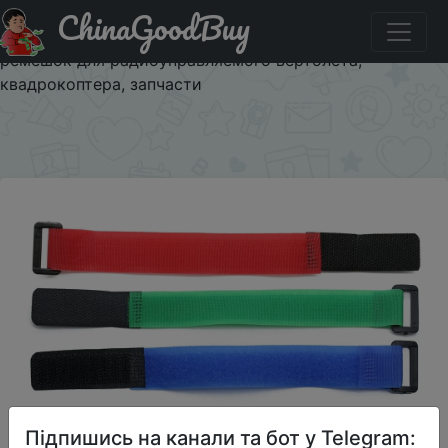
ChinaGoodBuy
Купити на розпродажі Высококачественный 25*2 см
Lipo зажим для аккумулятора, зажим, цветной
ремешок для радиоуправляемого вертолета,
квадрокоптера, запчасти
×
Підпишись на канали та бот у Telegram: