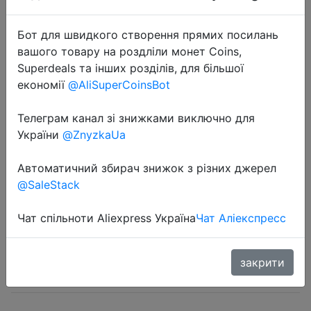
Бот для швидкого створення прямих посилань
вашого товару на роздліли монет Coins,
Superdeals та інших розділів, для більшої
економії
@AliSuperCoinsBot
2022-06-13
Телеграм канал зі знижками виключно для
Высококачественный 25*2 см
України
@ZnyzkaUa
Lipo зажим для аккумулятора,
Автоматичний збирач знижок з різних джерел
зажим, цветной ремешок для
@SaleStack
радиоуправляемого вертолета,
квадрокоптера, запчасти
Чат спільноти Aliexpress Україна
Чат Аліекспресс
$0.01
закрити