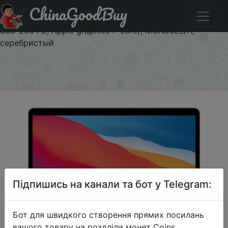
ChinaGoodBuy
Купити на розпродажі 13.3" Ноутбук Apple MacBook Air
13 Late 2020 (2560x1600, Apple M1 3.2 ГГц, RAM 8 ГБ,
SSD 256 ГБ, Apple graphics 7-core), MGN93LL/A,
серебристый
×
Підпишись на канали та бот у Telegram:
Бот для швидкого створення прямих посилань
2022-06-11
вашого товару на роздліли монет Coins,