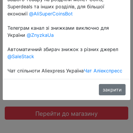
13.3" Ноутбук Apple MacBook Air
Superdeals та інших розділів, для більшої
13 Late 2020 (2560x1600, Apple
економії
@AliSuperCoinsBot
M1 3.2 ГГц, RAM 8 ГБ, SSD 256 ГБ,
Телеграм канал зі знижками виключно для
Apple graphics 7-core),
України
@ZnyzkaUa
MGN93LL/A, серебристый
Автоматичний збирач знижок з різних джерел
@SaleStack
85460 руб.
Чат спільноти Aliexpress Україна
Чат Аліекспресс
Sale
закрити
Перейти до магазину