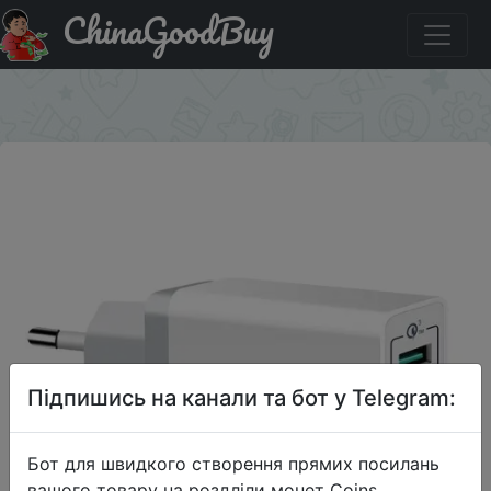
ChinaGoodBuy
Промокод на знижку IRZJRG12 Spedcrd 3 Ports Quick
Charger QC 3.0 30W USB Fast Charger
×
Підпишись на канали та бот у Telegram:
Бот для швидкого створення прямих посилань
вашого товару на роздліли монет Coins,