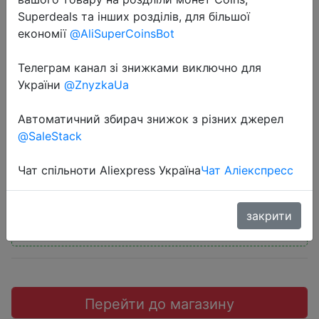
Superdeals та інших розділів, для більшої
економії
@AliSuperCoinsBot
Телеграм канал зі знижками виключно для
2018-11-30
України
@ZnyzkaUa
Spedcrd 3 Ports Quick Charger QC
Автоматичний збирач знижок з різних джерел
3.0 30W USB Fast Charger
@SaleStack
$4.19
Чат спільноти Aliexpress Україна
Чат Аліекспресс
закрити
Промокод:
"IRZJRG12"
Перейти до магазину