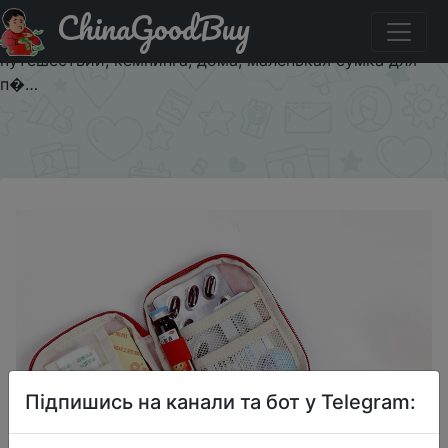
ChinaGoodBuy
Придбати Портативный набор первой помощи, 2 цвета,
сумка для чрезвычайных ситуаций, для улицы,
путешествий, кемпинга, дома, маленькая сумка для
п�…
×
Підпишись на канали та бот у Telegram: