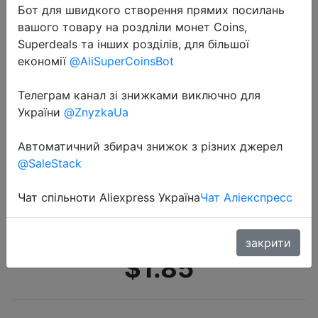
Бот для швидкого створення прямих посилань
вашого товару на роздліли монет Coins,
Superdeals та інших розділів, для більшої
економії
@AliSuperCoinsBot
Телеграм канал зі знижками виключно для
України
@ZnyzkaUa
2022-06-10
Портативный набор первой
Автоматичний збирач знижок з різних джерел
помощи, 2 цвета, сумка для
@SaleStack
чрезвычайных ситуаций, для
улицы, путешествий, кемпинга,
Чат спільноти Aliexpress Україна
Чат Аліекспресс
дома, маленькая сумка для п�…
закрити
$1.85