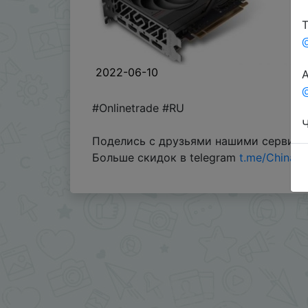
Т
2022-06-10
А
@
#Onlinetrade #RU
Ч
Поделись с друзьями нашими сервис
Больше скидок в telegram
t.me/ChinaG