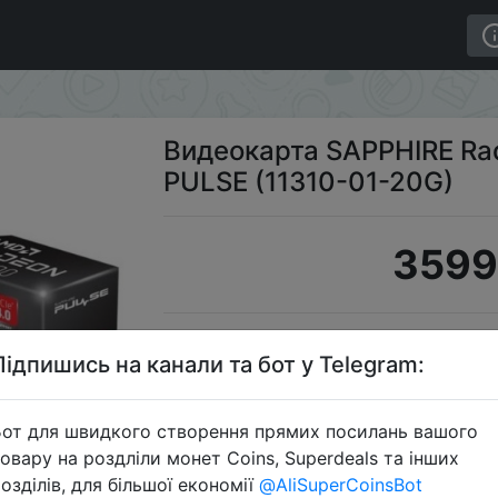
600 8192Mb PULSE (11310-01-20G)
Видеокарта SAPPHIRE Ra
PULSE (11310-01-20G)
3599
S
Підпишись на канали та бот у Telegram:
от для швидкого створення прямих посилань вашого
овару на роздліли монет Coins, Superdeals та інших
Перейти 
озділів, для більшої економії
@AliSuperCoinsBot