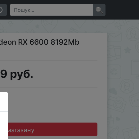
×
deon RX 6600 8192Mb
9 руб.
ale
до магазину