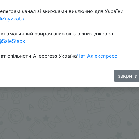
елеграм канал зі знижками виключно для України
@ZnyzkaUa
втоматичний збирач знижок з різних джерел
SaleStack
ат спільноти Aliexpress Україна
Чат Аліекспресс
ами - @SKIDKOVOZ
oodBuy
закрити