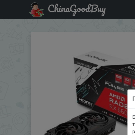
ChinaGoodBuy
Придбати по знижці Видеокарта SAPPHIRE Radeon RX 6
Б
т
р