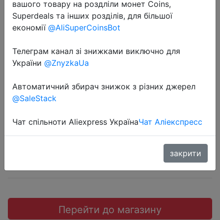
вашого товару на роздліли монет Coins,
Superdeals та інших розділів, для більшої
економії
@AliSuperCoinsBot
Телеграм канал зі знижками виключно для
2022-06-10
України
@ZnyzkaUa
Кулер для процессора ID-Cooling
SE-224-XT WHITE
Автоматичний збирач знижок з різних джерел
@SaleStack
1500 руб.
Чат спільноти Aliexpress Україна
Чат Аліекспресс
закрити
Sale
Перейти до магазину