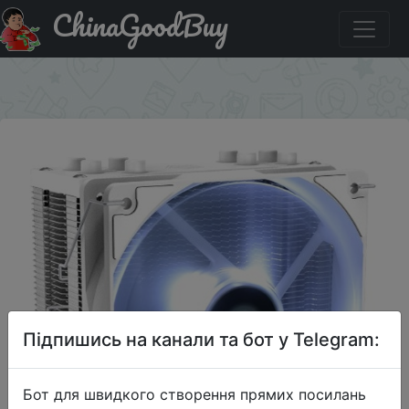
ChinaGoodBuy
Купити на розпродажі Кулер для процессора ID-Cooling
SE-224-XT WHITE
×
Підпишись на канали та бот у Telegram:
Бот для швидкого створення прямих посилань