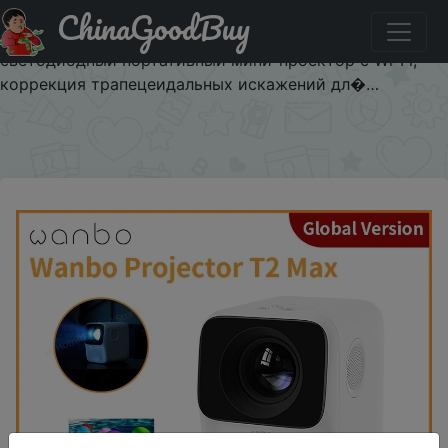
ChinaGoodBuy
Промокод на знижку $1.96/96.9 Проектор глобальная
версия Wanbo T2 MAX, Android 9,0, 4K, 1080P,
светодиодный портативный мини-проектор с Wi-Fi,
коррекция трапецеидальных искажений дл�…
×