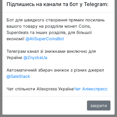
Підпишись на канали та бот у Telegram:
Бот для швидкого створення прямих посилань
вашого товару на роздліли монет Coins,
Superdeals та інших розділів, для більшої
економії
@AliSuperCoinsBot
2022-06-08
Проектор глобальная версия
Телеграм канал зі знижками виключно для
Wanbo T2 MAX, Android 9,0, 4K,
України
@ZnyzkaUa
1080P, светодиодный
Автоматичний збирач знижок з різних джерел
портативный мини-проектор с Wi-
@SaleStack
Fi, коррекция трапецеидальных
искажений дл�…
Чат спільноти Aliexpress Україна
Чат Аліекспресс
$154.29
закрити