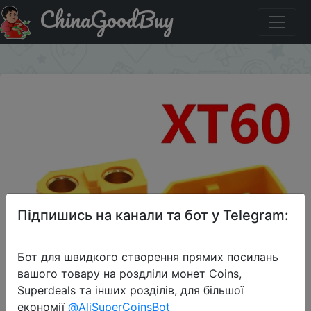
ChinaGoodBuy
Знижка на разъемы для квадрокоптера
×
Підпишись на канали та бот у Telegram:
Бот для швидкого створення прямих посилань
вашого товару на роздліли монет Coins,
Superdeals та інших розділів, для більшої
економії
@AliSuperCoinsBot