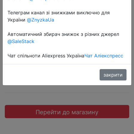
Телеграм канал зі знижками виключно для
України
@ZnyzkaUa
2022-06-07
Автоматичний збирач знижок з різних джерел
разъемы для квадрокоптера
@SaleStack
$0.01
Чат спільноти Aliexpress Україна
Чат Аліекспресс
закрити
Sale
Перейти до магазину