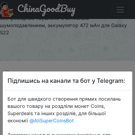
ChinaGoodBuy
Промокод на знижку SAM030 Оригинальные наушники
Samsung Galaxy Buds Pro, TWS, Bluetooth,
беспроводные наушники с активным
шумоподавлением, аккумулятор 472 мАч для Galaxy
S22
×
Підпишись на канали та бот у Telegram:
2022-06-06
Бот для швидкого створення прямих посилань
Оригинальные наушники Samsung
вашого товару на роздліли монет Coins,
Galaxy Buds Pro, TWS, Bluetooth,
Superdeals та інших розділів, для більшої
беспроводные наушники с
економії
@AliSuperCoinsBot
активным шумоподавлением,
Телеграм канал зі знижками виключно для