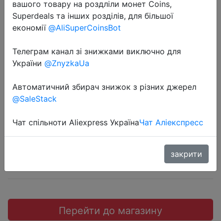
вашого товару на роздліли монет Coins,
Superdeals та інших розділів, для більшої
економії
@AliSuperCoinsBot
Телеграм канал зі знижками виключно для
2022-06-06
України
@ZnyzkaUa
Корпус для компьютера Ginzzu
SL200 FAN 12LED USB3.0 Window
Автоматичний збирач знижок з різних джерел
@SaleStack
2650 руб.
Чат спільноти Aliexpress Україна
Чат Аліекспресс
закрити
Sale
Перейти до магазину