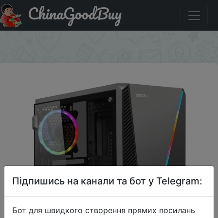
ChinaGoodBuy
Придбати по акціи Корпус для компьютера Ginzzu
SL200 FAN 12LED USB3.0 Window
×
Підпишись на канали та бот у Telegram:
Бот для швидкого створення прямих посилань