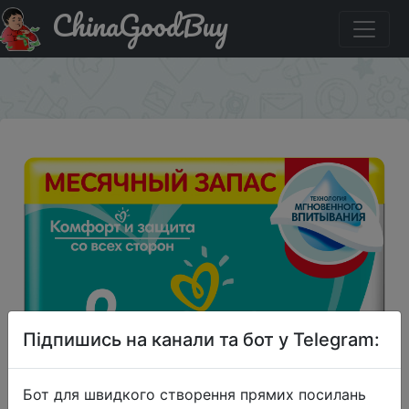
ChinaGoodBuy
Придбати по знижці Pampers Pants Трусики Размер 3,
196 шт, 6кг - 11кг
×
Підпишись на канали та бот у Telegram:
Бот для швидкого створення прямих посилань