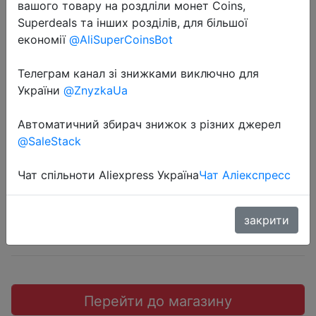
вашого товару на роздліли монет Coins,
Superdeals та інших розділів, для більшої
економії
@AliSuperCoinsBot
Телеграм канал зі знижками виключно для
2022-06-05
України
@ZnyzkaUa
Pampers Pants Трусики Размер 3,
196 шт, 6кг - 11кг
Автоматичний збирач знижок з різних джерел
@SaleStack
3043.53 руб.
Чат спільноти Aliexpress Україна
Чат Аліекспресс
закрити
Sale
Перейти до магазину