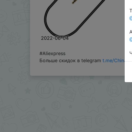
Т
А
2022-06-04
@
Ч
#Aliexpress
Больше скидок в telegram
t.me/ChinaG