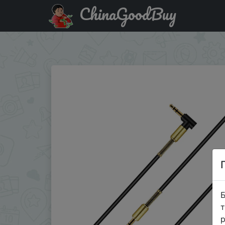
ChinaGoodBuy
Знижка на Аудиокабель с разъемом для колонок 3,5 мм,
аудио�…
Б
т
р