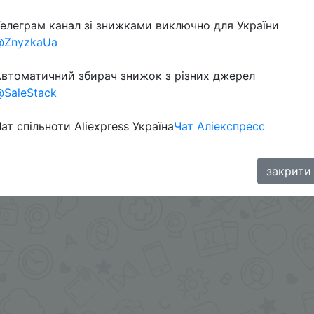
елеграм канал зі знижками виключно для України
Перейти 
@ZnyzkaUa
втоматичний збирач знижок з різних джерел
SaleStack
ат спільноти Aliexpress Україна
Чат Аліекспресс
oodBuy
закрити