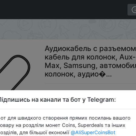
 кабель для колонок, Aux-кабель для iPhone 11 Pro Ma
Аудиокабель с разъемом 
кабель для колонок, Aux-
Max, Samsung, автомоби
колонок, аудио�…
$0
Підпишись на канали та бот у Telegram:
от для швидкого створення прямих посилань вашого
S
овару на роздліли монет Coins, Superdeals та інших
озділів, для більшої економії
@AliSuperCoinsBot