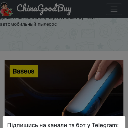
ChinaGoodBuy
Код на знижку RUA1CLEANER Автомобильный пылесос
Baseus A1, 4000 па, беспроводной пылесос для уборки
дома и автомобиля, портативный ручной
автомобильный пылесос
×
Підпишись на канали та бот у Telegram: