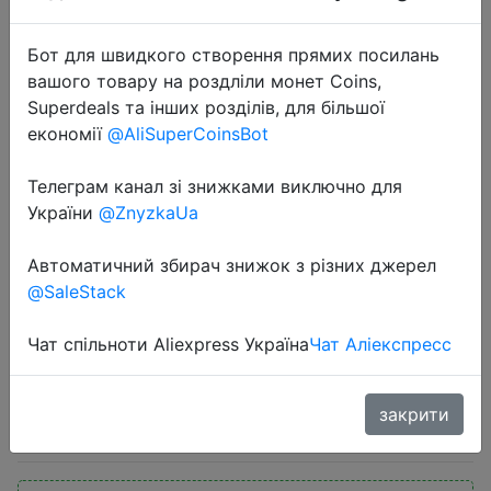
Бот для швидкого створення прямих посилань
вашого товару на роздліли монет Coins,
Superdeals та інших розділів, для більшої
економії
@AliSuperCoinsBot
2022-06-04
Телеграм канал зі знижками виключно для
Автомобильный пылесос Baseus
України
@ZnyzkaUa
A1, 4000 па, беспроводной
Автоматичний збирач знижок з різних джерел
пылесос для уборки дома и
@SaleStack
автомобиля, портативный ручной
автомобильный пылесос
Чат спільноти Aliexpress Україна
Чат Аліекспресс
$17.82
закрити