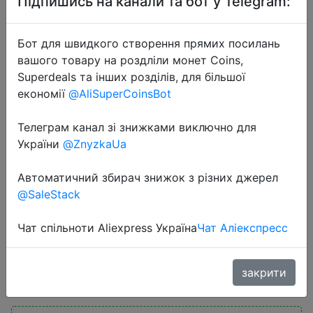
Підпишись на канали та бот у Telegram:
Бот для швидкого створення прямих посилань
вашого товару на роздліли монет Coins,
Superdeals та інших розділів, для більшої
економії
@AliSuperCoinsBot
2022-06-03
Телеграм канал зі знижками виключно для
Стринги, сексуальные женские
України
@ZnyzkaUa
трусики, дышащие трусики-
стринги с оленями, нижнее белье,
Автоматичний збирач знижок з різних джерел
сексуальное нижнее белье,
@SaleStack
трусики, интимные тру�…
Чат спільноти Aliexpress Україна
Чат Аліекспресс
$0.99
закрити