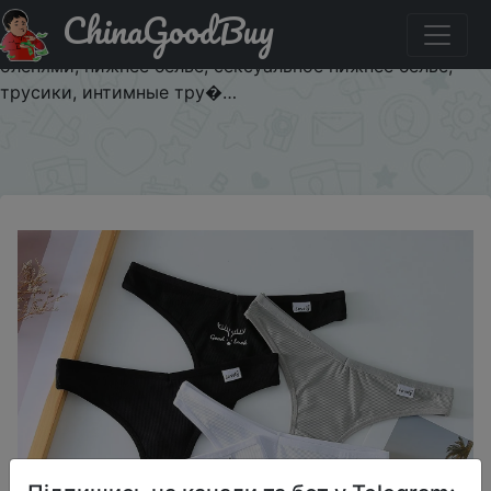
ChinaGoodBuy
Придбати по знижці $1/1 Стринги, сексуальные
женские трусики, дышащие трусики-стринги с
оленями, нижнее белье, сексуальное нижнее белье,
трусики, интимные тру�…
×