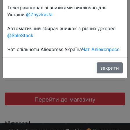
8GB RAM 256GB SSD ROM Full Size
Телеграм канал зі знижками виключно для
Backlit Keyboard 2K 2240x1400
України
@ZnyzkaUa
16:10 100%sRGB 10mm Dual Band
WiFi
Автоматичний збирач знижок з різних джерел
@SaleStack
$419.99
Чат спільноти Aliexpress Україна
Чат Аліекспресс
закрити
Промокод:
"BG5966e3"
Перейти до магазину
#Banggood
Больше скидок в telegram
t.me/ChinaGoodBuy