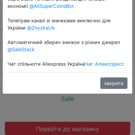
економії
@AliSuperCoinsBot
Телеграм канал зі знижками виключно для
України
@ZnyzkaUa
2022-06-03
Процессор Intel Core i5-11400F
Автоматичний збирач знижок з різних джерел
@SaleStack
LGA1200, 6 x 2600 МГц, OEM
Чат спільноти Aliexpress Україна
Чат Аліекспресс
12400 руб.
закрити
Sale
Перейти до магазину