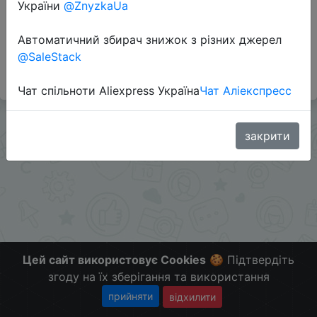
України
@ZnyzkaUa
Автоматичний збирач знижок з різних джерел
#Wildberries #RU
@SaleStack
Больше скидок в telegram
t.me/ChinaGoodBuy
Чат спільноти Aliexpress Україна
Чат Аліекспресс
закрити
Цей сайт використовує Cookies
🍪 Підтвердіть
згоду на їх зберігання та використання
прийняти
відхилити