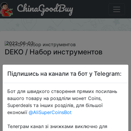
ChinaGoodBuy
Знижка на DEKO / Набор инструментов
×
2022-06-03
DEKO / Набор инструментов
618 руб.
Підпишись на канали та бот у Telegram:
Бот для швидкого створення прямих посилань
Sale
вашого товару на роздліли монет Coins,
Superdeals та інших розділів, для більшої
економії
@AliSuperCoinsBot
Перейти до магазину
Телеграм канал зі знижками виключно для