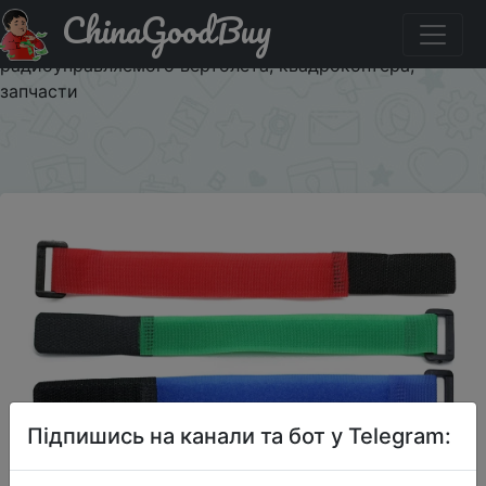
ChinaGoodBuy
Придбати по акціи Высококачественный 252 см Lipo
зажим для аккумулятора, зажим, цветной ремешок для
радиоуправляемого вертолета, квадрокоптера,
запчасти
×
Підпишись на канали та бот у Telegram: