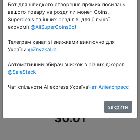
Бот для швидкого створення прямих посилань
вашого товару на роздліли монет Coins,
Superdeals та інших розділів, для більшої
економії
@AliSuperCoinsBot
Телеграм канал зі знижками виключно для
України
@ZnyzkaUa
2022-06-02
Высококачественный 252 см Lipo
Автоматичний збирач знижок з різних джерел
зажим для аккумулятора, зажим,
@SaleStack
цветной ремешок для
радиоуправляемого вертолета,
Чат спільноти Aliexpress Україна
Чат Аліекспресс
квадрокоптера, запчасти
закрити
$0.01