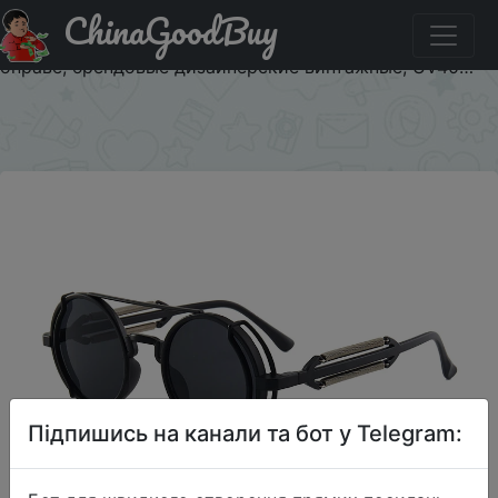
ChinaGoodBuy
Знижка на Солнцезащитные очки в стиле стимпанк для
мужчин и женщин, модные круглые, в металлической
оправе, брендовые дизайнерские винтажные, UV40…
×
Підпишись на канали та бот у Telegram: