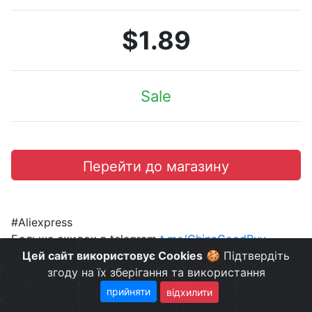
$1.89
Sale
Перейти до магазину
#Aliexpress
Больше скидок в telegram
t.me/ChinaGoodBuy
Цей сайт використовує Cookies
🍪 Підтвердіть
згоду на їх зберігання та використання
прийняти
відхилити