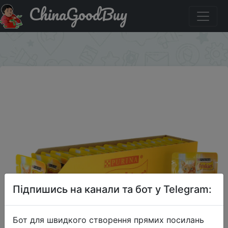
ChinaGoodBuy
Знижка на Корм для кошек Friskies, с говядиной, 85г,
26 шт
×
Підпишись на канали та бот у Telegram:
Бот для швидкого створення прямих посилань