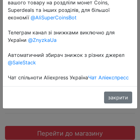
вашого товару на роздліли монет Coins,
Superdeals та інших розділів, для більшої
економії
@AliSuperCoinsBot
Телеграм канал зі знижками виключно для
2022-05-30
України
@ZnyzkaUa
Корм для кошек Friskies, с
говядиной, 85г, 26 шт
Автоматичний збирач знижок з різних джерел
@SaleStack
308 руб.
Чат спільноти Aliexpress Україна
Чат Аліекспресс
закрити
Sale
Перейти до магазину