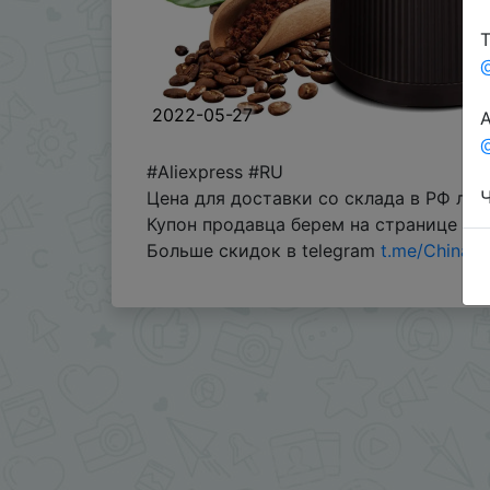
Т
2022-05-27
А
@
#Aliexpress #RU
Ч
Цена для доставки со склада в РФ лот
Купон продавца берем на странице тов
Больше скидок в telegram
t.me/ChinaG