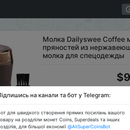
ица для размола пряностей из нержавеющей стали с ле
Молка Dailyswee Coffee 
пряностей из нержавеющ
молка для спецодежды
$9
Підпишись на канали та бот у Telegram:
Пром
от для швидкого створення прямих посилань вашого
овару на роздліли монет Coins, Superdeals та інших
озділів, для більшої економії
@AliSuperCoinsBot
Перейти 