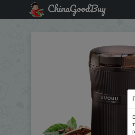
ChinaGoodBuy
Купити по знижці $3/3 Молка Dailyswee Coffee мельн
Б
т
р