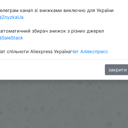
елеграм канал зі знижками виключно для України
@ZnyzkaUa
втоматичний збирач знижок з різних джерел
SaleStack
ат спільноти Aliexpress Україна
Чат Аліекспресс
 Coffee
ара под ценой.
oodBuy
закрити