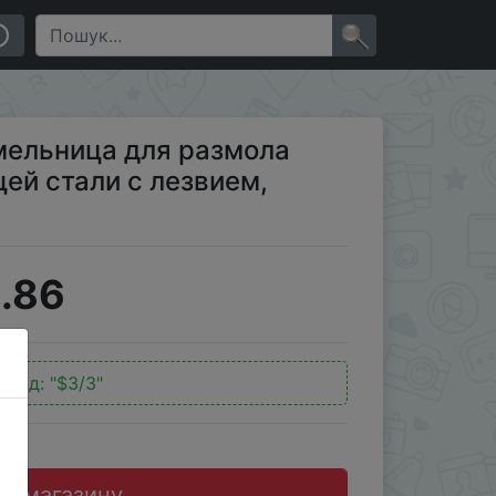
звием, молка для спецодежды
×
мельница для размола
ей стали с лезвием,
.86
окод:
"$3/3"
до магазину