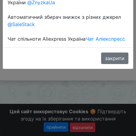
України
@ZnyzkaUa
Перейти до магазину
Автоматичний збирач знижок з різних джерел
@SaleStack
#Galamart #RU
Чат спільноти Aliexpress Україна
Чат Аліекспресс
🏆 Все товары распродажи "Товары по ШОК-цене"
🌐
go.chinagb.ru/hjQGB
закрити
Больше скидок в telegram
t.me/ChinaGoodBuy
Цей сайт використовує Cookies
🍪 Підтвердіть
згоду на їх зберігання та використання
прийняти
відхилити