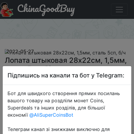
ChinaGoodBuy
Акція на Лопата штыковая 28x22cм, 1,5мм, сталь 5сп,
б/ч
×
2022-05-27
Лопата штыковая 28x22cм, 1,5мм,
сталь 5сп, б/ч
Підпишись на канали та бот у Telegram:
199 руб.
Бот для швидкого створення прямих посилань
вашого товару на роздліли монет Coins,
Superdeals та інших розділів, для більшої
Sale
економії
@AliSuperCoinsBot
Телеграм канал зі знижками виключно для