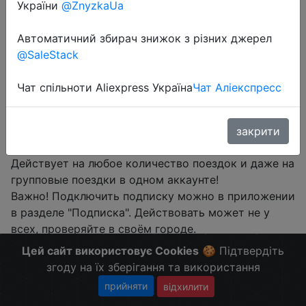
України
@ZnyzkaUa
Автоматичний збирач знижок з різних джерел
@SaleStack
Перейти до магазину
Чат спільноти Aliexpress Україна
Чат Аліекспресс
#Whoosh-bike #RU
В сервисе проката самокатов WHOOSH появилась
закрити
подписка на бесплатный старт на 7 или 30 дней.
Действует на любое количество поездок и даже на
групповые поездки в одном аккаунте!
Важно! Подключить подписку можно в приложении
в разделе "Подписка". Действовать может не у
всех, проверяйте в своём городе.
Больше скидок в telegram
t.me/ChinaGoodBuy
Цей сайт використовує Cookies
🍪 Підтвердіть
згоду на їх зберігання та використання
прийняти
відхилити