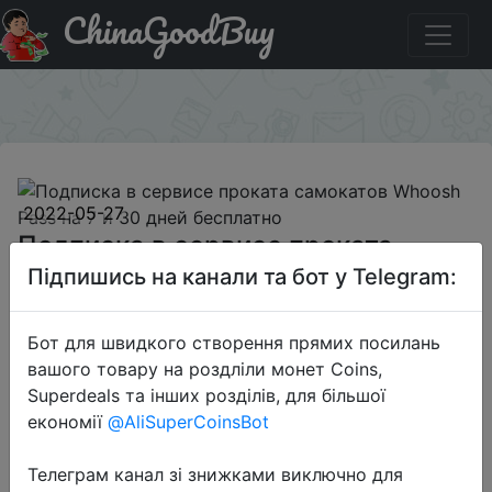
ChinaGoodBuy
Купити на розпродажі Подписка в сервисе проката
самокатов Whoosh Pass на 7 и 30 дней бесплатно
×
2022-05-27
Подписка в сервисе проката
самокатов Whoosh Pass на 7 и 30
Підпишись на канали та бот у Telegram:
дней бесплатно
Бот для швидкого створення прямих посилань
вашого товару на роздліли монет Coins,
Free
Superdeals та інших розділів, для більшої
економії
@AliSuperCoinsBot
Халява
Телеграм канал зі знижками виключно для