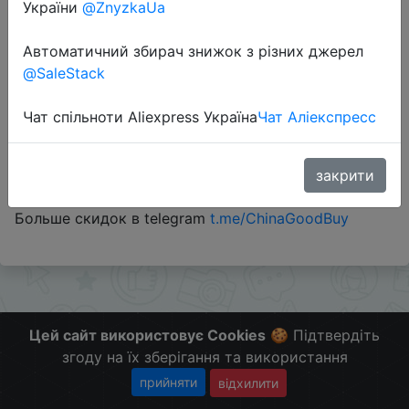
України
@ZnyzkaUa
Автоматичний збирач знижок з різних джерел
@SaleStack
Перейти до магазину
Чат спільноти Aliexpress Україна
Чат Аліекспресс
#YMarket #RU
Купоны нandex берутся тут -
закрити
t.me/ChinaGoodBuy/141009
Больше скидок в telegram
t.me/ChinaGoodBuy
Цей сайт використовує Cookies
🍪 Підтвердіть
згоду на їх зберігання та використання
прийняти
відхилити