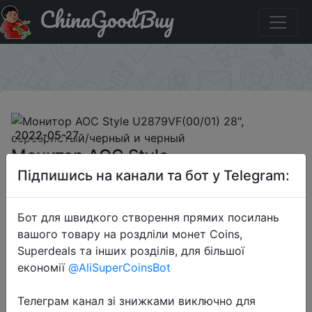
ChinaGoodBuy
Акція на Монитор AOC Style U2879VF(00/01) 28",
серебристый/черный и черный
×
2022-05-27
Монитор AOC Style
U2879VF(00/01) 28",
Підпишись на канали та бот у Telegram:
серебристый/черный и черный
Бот для швидкого створення прямих посилань
вашого товару на роздліли монет Coins,
15790 руб.
Superdeals та інших розділів, для більшої
економії
@AliSuperCoinsBot
Sale
Телеграм канал зі знижками виключно для