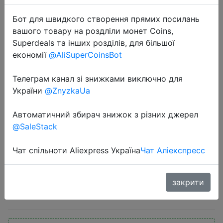
Бот для швидкого створення прямих посилань
вашого товару на роздліли монет Coins,
Superdeals та інших розділів, для більшої
економії
@AliSuperCoinsBot
Телеграм канал зі знижками виключно для
2022-05-26
України
@ZnyzkaUa
Беспроводные наушники Ugreen
HiTune X6, Bluetooth 5,1, TWS
Автоматичний збирач знижок з різних джерел
наушники-вкладыши, ANC, 35 дБ,
@SaleStack
гибридные, с активным
шумоподавлением, 6 микросхем
Чат спільноти Aliexpress Україна
Чат Аліекспресс
закрити
$40.28