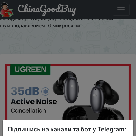
ChinaGoodBuy
Придбати по знижці QHXS88 Беспроводные наушники
Ugreen HiTune X6, Bluetooth 5,1, TWS наушники-
вкладыши, ANC, 35 дБ, гибридные, с активным
шумоподавлением, 6 микросхем
×
Підпишись на канали та бот у Telegram: