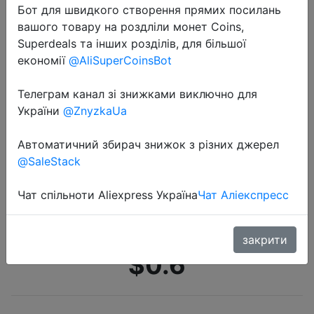
Бот для швидкого створення прямих посилань
вашого товару на роздліли монет Coins,
Superdeals та інших розділів, для більшої
економії
@AliSuperCoinsBot
Телеграм канал зі знижками виключно для
України
@ZnyzkaUa
2022-05-25
Мини пластиковая коробка для
Автоматичний збирач знижок з різних джерел
конфет в форме зонтика,
@SaleStack
разноцветная коробка для конфет,
для свадьбы, дня рождения,
Чат спільноти Aliexpress Україна
Чат Аліекспресс
Рождества, вечеринки, �…
закрити
$0.6