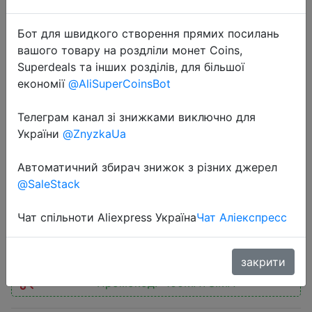
Бот для швидкого створення прямих посилань
вашого товару на роздліли монет Coins,
Superdeals та інших розділів, для більшої
економії
@AliSuperCoinsBot
2022-05-23
Сумка для сменной обуви с
Телеграм канал зі знижками виключно для
круглым дном и дополнительным
України
@ZnyzkaUa
отделением на молнии, 410 х 335
Автоматичний збирач знижок з різних джерел
мм, чёрно-красная
@SaleStack
Чат спільноти Aliexpress Україна
Чат Аліекспресс
408 руб.
закрити
Промокод:
"100MAYSIMA"