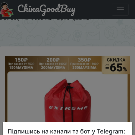
ChinaGoodBuy
Код на знижку 100MAYSIMA Сумка для сменной обуви
с круглым дном и дополнительным отделением на
молнии, 410 х 335 мм, чёрно-красная
×
Підпишись на канали та бот у Telegram: