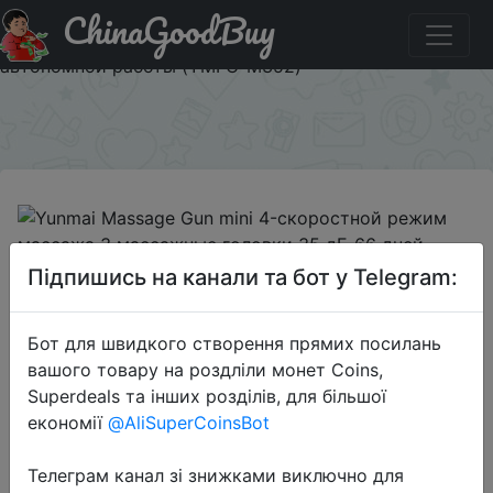
ChinaGoodBuy
Придбати Yunmai Massage Gun mini 4-скоростной
режим массажа 3 массажные головки 35 дБ 66 дней
автономной работы (YMFG-M352)
×
2022-05-23
Підпишись на канали та бот у Telegram:
Yunmai Massage Gun mini 4-
скоростной режим массажа 3
Бот для швидкого створення прямих посилань
массажные головки 35 дБ 66 дней
вашого товару на роздліли монет Coins,
автономной работы (YMFG-M352)
Superdeals та інших розділів, для більшої
економії
@AliSuperCoinsBot
12990 руб.
Телеграм канал зі знижками виключно для