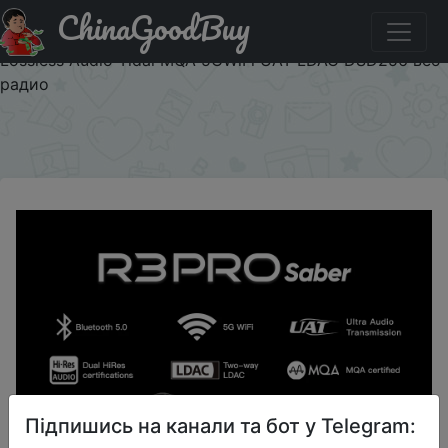
ChinaGoodBuy
Код на знижку $30/$30 HiBy R3Pro Saber Network
Streaming Bluetooth MP3 музыкальный плеер HiRes
Lossless Audio Tidal MQA 5GWiFi UAT LDAC DSD256 веб-
радио
×
Підпишись на канали та бот у Telegram: