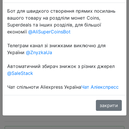
Бот для швидкого створення прямих посилань
вашого товару на роздліли монет Coins,
Superdeals та інших розділів, для більшої
економії
@AliSuperCoinsBot
Телеграм канал зі знижками виключно для
2022-05-21
України
@ZnyzkaUa
HiBy R3Pro Saber Network
Streaming Bluetooth MP3
Автоматичний збирач знижок з різних джерел
музыкальный плеер HiRes
@SaleStack
Lossless Audio Tidal MQA 5GWiFi
UAT LDAC DSD256 веб-радио
Чат спільноти Aliexpress Україна
Чат Аліекспресс
закрити
$179