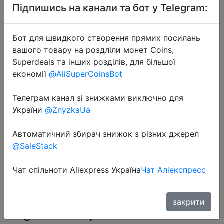
Підпишись на канали та бот у Telegram:
Бот для швидкого створення прямих посилань
вашого товару на роздліли монет Coins,
Superdeals та інших розділів, для більшої
економії
@AliSuperCoinsBot
Телеграм канал зі знижками виключно для
України
@ZnyzkaUa
Автоматичний збирач знижок з різних джерел
@SaleStack
Чат спільноти Aliexpress Україна
Чат Аліекспресс
2022-05-20
Одноразовые фильтры для
капельной кофеварки Melitta
закрити
Brigitta Размер 4