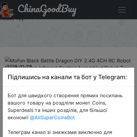
ChinaGoodBuy
Придбати по акціи MoFun Black Battle Dragon DIY 2.4G
4CH RC Robot Block Building Infrared Control Assembled
Robot Toy
×
2018-11-28
MoFun Black Battle Dragon DIY 2.4G
Підпишись на канали та бот у Telegram:
4CH RC Robot Block Building
Infrared Control Assembled Robot
Бот для швидкого створення прямих посилань
Toy
вашого товару на роздліли монет Coins,
Superdeals та інших розділів, для більшої
економії
@AliSuperCoinsBot
$28.99
Телеграм канал зі знижками виключно для