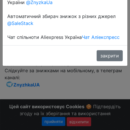
України
@ZnyzkaUa
BangGood
Автоматичний збирач знижок з різних джерел
@SaleStack
Чат спільноти Aliexpress Україна
Чат Аліекспресс
Перейти до магазину
закрити
Додаткова інформація відсутня.
Слідкуйте за знижками на мобільному, в телеграм
каналі:
ZnyzhkaUA
Цей сайт використовує Cookies
🍪 Підтвердіть
згоду на їх зберігання та використання
прийняти
відхилити