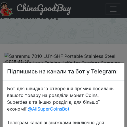
ChinaGoodBuy
Придбати по знижці ACDL1128C Sanrenmu 7010 LUY-
SHF Portable Stainless Steel Blade Frame Lock Folding
Knife for Outdoor Camping
×
2018-11-28
Sanrenmu 7010 LUY-SHF Portable
Підпишись на канали та бот у Telegram:
Stainless Steel Blade Frame Lock
Folding Knife for Outdoor Camping
Бот для швидкого створення прямих посилань
вашого товару на роздліли монет Coins,
Superdeals та інших розділів, для більшої
$4.99
економії
@AliSuperCoinsBot
Телеграм канал зі знижками виключно для