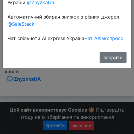
України
@ZnyzkaUa
Промокод:
"ACDL1128C"
Автоматичний збирач знижок з різних джерел
@SaleStack
Перейти до магазину
Чат спільноти Aliexpress Україна
Чат Аліекспресс
Додаткова інформація відсутня.
закрити
Слідкуйте за знижками на мобільному, в телеграм
каналі:
ZnyzhkaUA
Цей сайт використовує Cookies
🍪 Підтвердіть
згоду на їх зберігання та використання
прийняти
відхилити