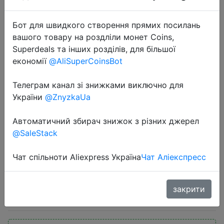
Бот для швидкого створення прямих посилань
вашого товару на роздліли монет Coins,
Superdeals та інших розділів, для більшої
економії
@AliSuperCoinsBot
2022-05-16
Телеграм канал зі знижками виключно для
Рюкзак мужской NINETYGO Легкая
України
@ZnyzkaUa
деловая сумка для поездок на
Автоматичний збирач знижок з різних джерел
работу рюкзак школьный для
@SaleStack
Студенческая компьютерная
сумка MOLNIA
Чат спільноти Aliexpress Україна
Чат Аліекспресс
1550 руб.
закрити