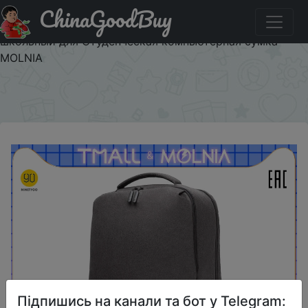
ChinaGoodBuy
Код на знижку $9.84/28.4 Рюкзак мужской NINETYGO
Легкая деловая сумка для поездок на работу рюкзак
школьный для Студенческая компьютерная сумка
MOLNIA
×
Підпишись на канали та бот у Telegram: