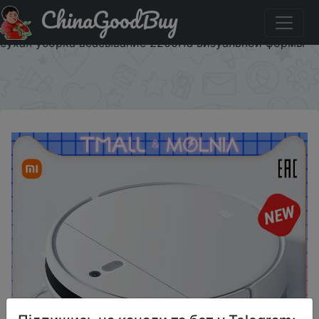
ChinaGoodBuy
Промокод на знижку $110.19/340.8 Робот пылесос
xiaomi Mi Robot Vacuum-Mop 2 Lite влагозащищенный и
сухая уборка всасывание 2200Па визуальной формы
×