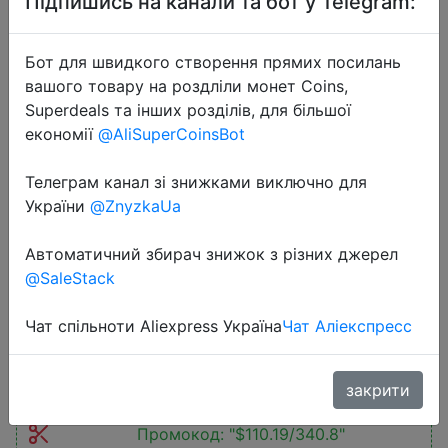
Підпишись на канали та бот у Telegram:
Бот для швидкого створення прямих посилань
вашого товару на роздліли монет Coins,
Superdeals та інших розділів, для більшої
економії
@AliSuperCoinsBot
2022-05-16
Робот пылесос xiaomi Mi Robot
Телеграм канал зі знижками виключно для
Vacuum-Mop 2 Lite
України
@ZnyzkaUa
влагозащищенный и сухая уборка
всасывание 2200Па визуальной
Автоматичний збирач знижок з різних джерел
формы
@SaleStack
Чат спільноти Aliexpress Україна
Чат Аліекспресс
16990 руб.
закрити
Промокод:
"$110.19/340.8"